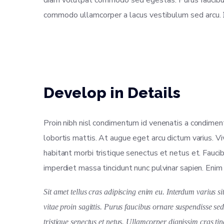
diam volutpat commodo sed egestas. Purus faucibus 
commodo ullamcorper a lacus vestibulum sed arcu.
Develop in Details
Proin nibh nisl condimentum id venenatis a condimentu
lobortis mattis. At augue eget arcu dictum varius. Vi
habitant morbi tristique senectus et netus et. Fauci
imperdiet massa tincidunt nunc pulvinar sapien. Enim e
Sit amet tellus cras adipiscing enim eu. Interdum varius 
vitae proin sagittis. Purus faucibus ornare suspendisse sed
tristique senectus et netus. Ullamcorper dignissim cras tin