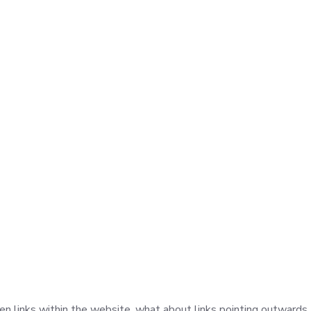
oken links within the website, what about links pointing outwards