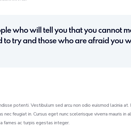
le who will tell you that you cannot ma
 to try and those who are afraid you wi
ndisse potenti. Vestibulum sed arcu non odio euismod lacinia at.
isus nec feugiat in. Cursus eget nunc scelerisque viverra mauris in
a fames ac turpis egestas integer.