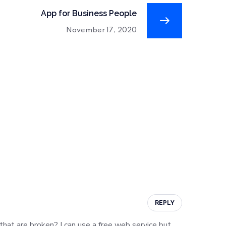
App for Business People
November 17, 2020
REPLY
 that are broken? I can use a free web service but