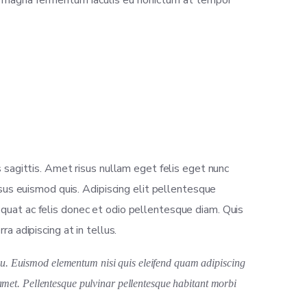
t magna fermentum iaculis eu nonictum at tempor
s sagittis. Amet risus nullam eget felis eget nunc
rsus euismod quis. Adipiscing elit pellentesque
equat ac felis donec et odio pellentesque diam. Quis
a adipiscing at in tellus.
rcu. Euismod elementum nisi quis eleifend quam adipiscing
t amet. Pellentesque pulvinar pellentesque habitant morbi