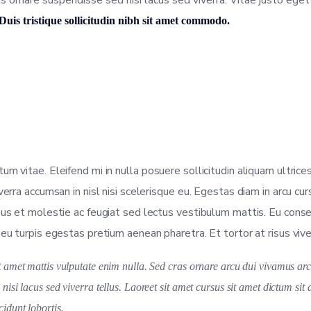
ornare suspendisse sed nisi lacus sed viverra. Vitae justo ege
Duis tristique sollicitudin nibh sit amet commodo.
m vitae. Eleifend mi in nulla posuere sollicitudin aliquam ultrice
verra accumsan in nisl nisi scelerisque eu. Egestas diam in arcu cu
bus et molestie ac feugiat sed lectus vestibulum mattis. Eu cons
u turpis egestas pretium aenean pharetra. Et tortor at risus viverr
sit amet mattis vulputate enim nulla. Sed cras ornare arcu dui vivamus a
 nisi lacus sed viverra tellus. Laoreet sit amet cursus sit amet dictum si
cidunt lobortis.