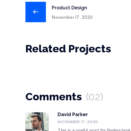
Product Design
November 17, 2020
Related Projects
Comments
(02)
David Parker
NOVEMBER 17, 2020
This is a useful post for finding br